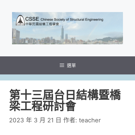
跳
至
主
要
內
容
選單
第十三屆台日結構暨橋
梁工程研討會
2023 年 3 月 21 日
作者:
teacher