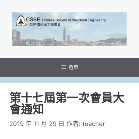
跳
至
主
要
內
容
選單
第十七屆第一次會員大
會通知
2019 年 11 月 29 日
作者:
teacher