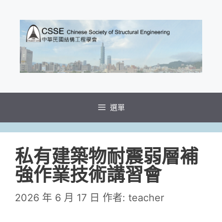
跳
至
主
要
內
容
選單
私有建築物耐震弱層補
強作業技術講習會
2026 年 6 月 17 日
作者:
teacher